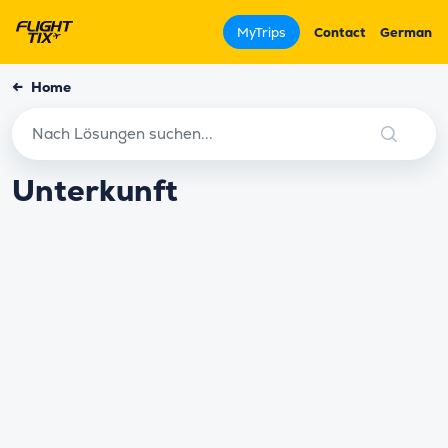
MyTrips
Contact
German
←
Home
Unterkunft