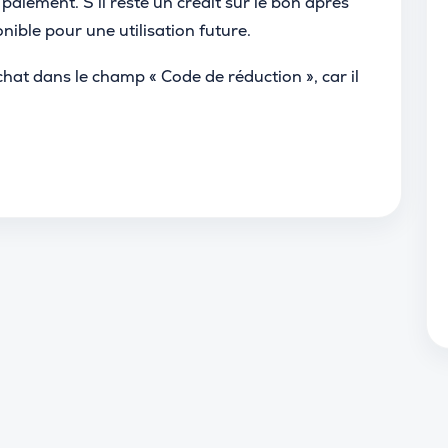
paiement. S’il reste un crédit sur le bon après
onible pour une utilisation future.
’achat dans le champ « Code de réduction », car il